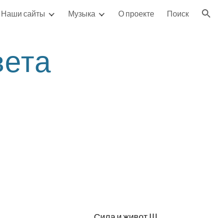
Наши сайты
Музыка
О проекте
Поиск
ion
ета 
Сила и живот III