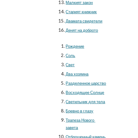
Малкият закон
Старият книжник
Двамата свидетели
Денят на доброто
Рождение
Соль
Свет
Два хозяина
Разделенное царство
Восходящее Солнце
Светильник для тела
Бревно в глазу
Трапеза Нового 
завета
Отброшенный камень 