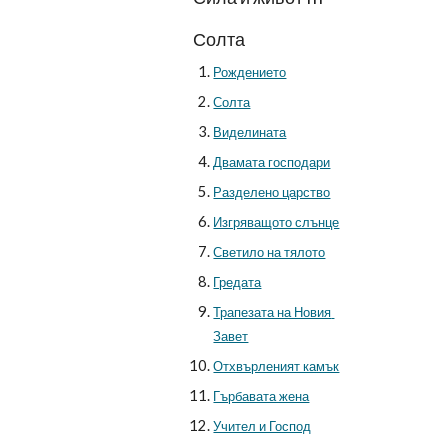
Солта
Рождението
Солта
Виделината
Двамата господари
Разделено царство
Изгряващото слънце
Светило на тялото
Гредата
Трапезата на Новия 
Завет
Отхвърленият камък
Гърбавата жена
Учител и Господ