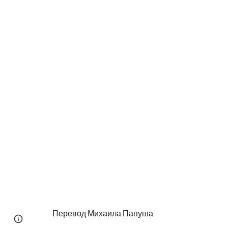
Перевод Михаила Папуша
Page
Report abuse