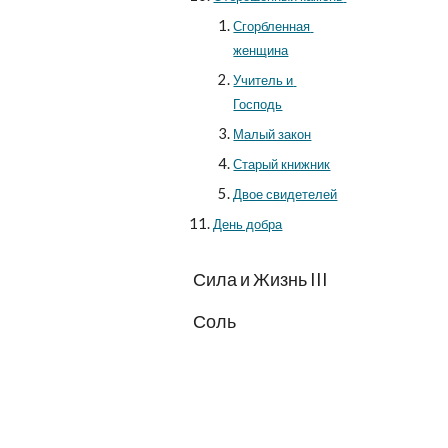
Сгорбленная 
женщина
Учитель и 
Господь
Малый закон
Старый книжник
Двое свидетелей
День добра
Сила и Жизнь III
Соль