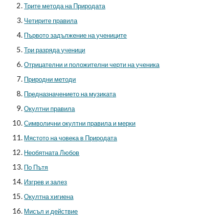
Трите метода на Природата
Четирите правила
Първото задължение на учениците
Три разряда ученици
Отрицателни и положителни черти на ученика
Природни методи
Предназначението на музиката
Окултни правила
Символични окултни правила и мерки
Мястото на човека в Природата
Необятната Любов
По Пътя
Изгрев и залез
Окултна хигиена
Мисъл и действие