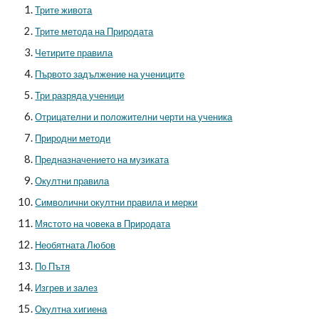
Трите живота
Трите метода на Природата
Четирите правила
Първото задължение на учениците
Три разряда ученици
Отрицателни и положителни черти на ученика
Природни методи
Предназначението на музиката
Окултни правила
Символични окултни правила и мерки
Мястото на човека в Природата
Необятната Любов
По Пътя
Изгрев и залез
Окултна хигиена