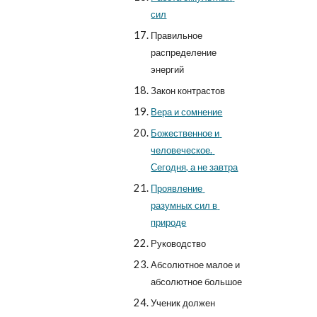
сил
Правильное 
распределение 
энергий
Закон контрастов
Вера и сомнение
Божественное и 
человеческое. 
Сегодня, а не завтра
Проявление 
разумных сил в 
природе
Руководство
Абсолютное малое и 
абсолютное большое
Ученик должен 