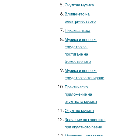
Окултна музика
Влиянието на 
електричеството
Никаква лъжа
Музика и пеене – 
средство за 
постигане на 
Божественото
Музика и пеене – 
средство за тониране
Практическо 
приложение на 
окултната музика
Окултна музика
Значение на гласните 
при окултното пеене