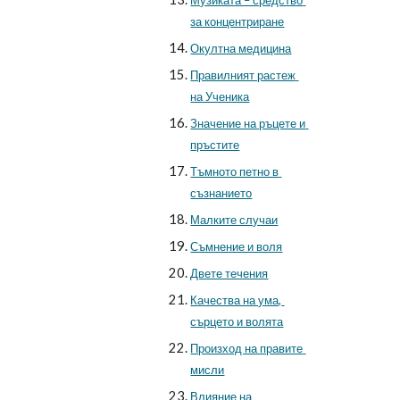
Музиката – средство 
за концентриране
Окултна медицина
Правилният растеж 
на Ученика
Значение на ръцете и 
пръстите
Тъмното петно в 
съзнанието
Малките случаи
Съмнение и воля
Двете течения
Качества на ума, 
сърцето и волята
Произход на правите 
мисли
Влияние на 