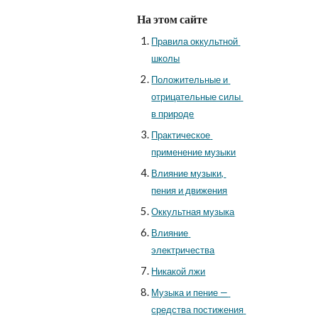
На этом сайте
Правила оккультной 
школы
Положительные и 
отрицательные силы 
в природе
Практическое 
применение музыки
Влияние музыки, 
пения и движения
Оккультная музыка
Влияние 
электричества
Никакой лжи
Музыка и пение — 
средства постижения 