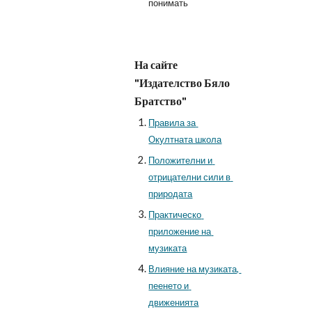
понимать
На сайте 
"Издателство Бяло 
Братство"
Правила за 
Окултната школа
Положителни и 
отрицателни сили в 
природата
Практическо 
приложение на 
музиката
Влияние на музиката, 
пеенето и 
движенията