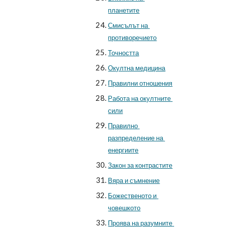
планетите
Смисълът на 
противоречието
Точността
Окултна медицина
Правилни отношения
Работа на окултните 
сили
Правилно 
разпределение на 
енергиите
Закон за контрастите
Вяра и съмнение
Божественото и 
човешкото
Проява на разумните 