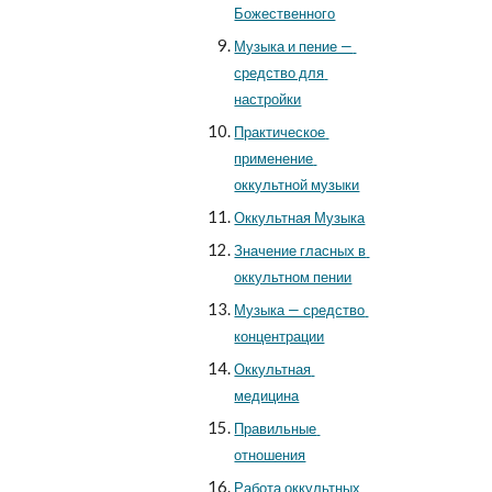
Божественного
Музыка и пение — 
средство для 
настройки
Практическое 
применение 
оккультной музыки
Оккультная Музыка
Значение гласных в 
оккультном пении
Музыка — средство 
концентрации
Оккультная 
медицина
Правильные 
отношения
Работа оккультных 