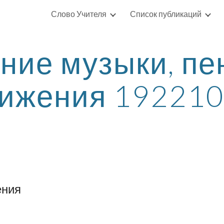
Слово Учителя
Список публикаций
ip to main content
Skip to navigat
ние музыки, пен
ижения 19221
ения