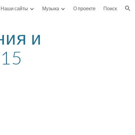
Наши сайты
Музыка
О проекте
Поиск
ion
ия и 
015