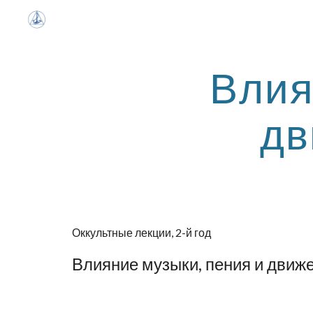
Sk
Влия
дв
Оккультные лекции, 2-й год
Влияние музыки, пения и движ