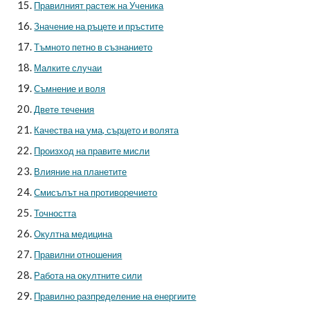
Правилният растеж на Ученика
Значение на ръцете и пръстите
Тъмното петно в съзнанието
Малките случаи
Съмнение и воля
Двете течения
Качества на ума, сърцето и волята
Произход на правите мисли
Влияние на планетите
Смисълът на противоречието
Точността
Окултна медицина
Правилни отношения
Работа на окултните сили
Правилно разпределение на енергиите