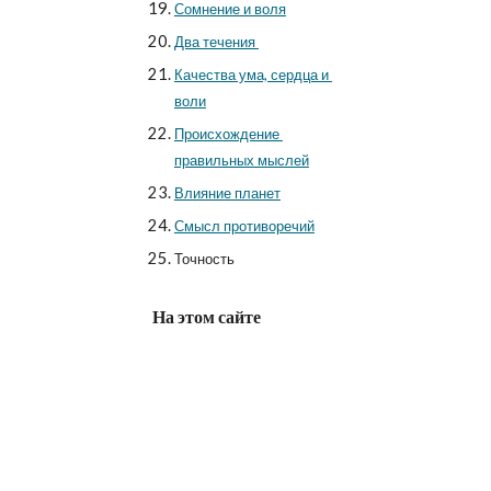
Сомнение и воля
Два течения 
Качества ума, сердца и 
воли
Происхождение 
правильных мыслей
Влияние планет
Смысл противоречий
Точность
На этом сайте