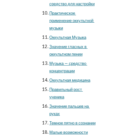
средство для настройки
Практическое 
применение оккультной 
музыки
Оккультная Музыка
Значение гласных в 
оккультном пении
Музыка — средство 
концентрации
Оккультная медицина
Правильный рост 
ученика
Значение пальцев на 
руках
Темное пятно в сознании
Малые возможности