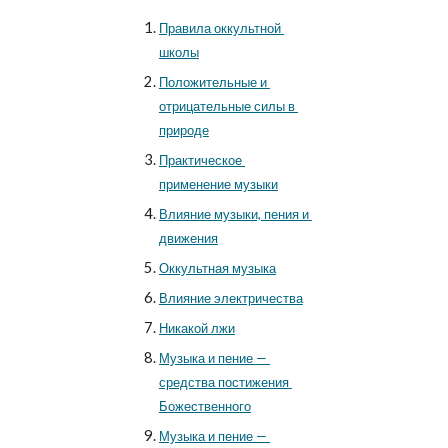
Правила оккультной 
школы
Положительные и 
отрицательные силы в 
природе
Практическое 
применение музыки
Влияние музыки, пения и 
движения
Оккультная музыка
Влияние электричества
Никакой лжи
Музыка и пение — 
средства постижения 
Божественного
Музыка и пение — 