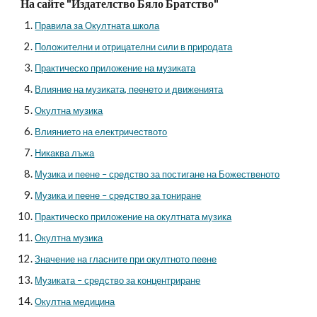
На сайте "Издателство Бяло Братство"
Правила за Окултната школа
Положителни и отрицателни сили в природата
Практическо приложение на музиката
Влияние на музиката, пеенето и движенията
Окултна музика
Влиянието на електричеството
Никаква лъжа
Музика и пеене – средство за постигане на Божественото
Музика и пеене – средство за тониране
Практическо приложение на окултната музика
Окултна музика
Значение на гласните при окултното пеене
Музиката – средство за концентриране
Окултна медицина