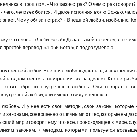
едника в прошлом. – Что такое страх? О чем страх говорит?
т - чего, человек боится. И даже исполняя волю Божью, чело
не знает. Чему обязан страх? – Внешней любви, изобилию. Ко
ожу его слова: «Люби Бога!» Делая такой перевод, я не им
я простой перевод: «Люби Бога!», я подразумеваю:
 внутренней любви. Внешняя любовь дает все, а внутренняя –
й в одном месте, а внутренняя их разделяет. Кто не разби
е хотят обрести внутреннюю любовь. Они говорят о ве
о внутренней любви, они имеют в виду внешнюю.
 любовь. И у нее есть свои методы, свои законы, которые 
и и законами, совершенно отличными от тех, которые вы до 
сший мир и говорит ему, что все, происходящее в мире, служ
еликим законам, к методам, которыми пользуется возвыш