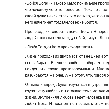
«Бойся Бога!» - Таково было понимание пропов
что человеку чего-то недостает. Пока не знае
своей душе некий страх, что есть то, чего он 
него ничего нет, тогда человек не боится.
Проповедник говорит: «Бойся Бога!» Я перев
людей с жизнью или между собой, ничуть. Дела
- Люби Того, от Кого происходит жизнь.
Жизнь приходит из двух мест: от внешней и от
все забирает. Внешняя любовь собирает люде
найдет эти слова противоречивыми. Многи
разбираются. – Почему? – Потому что, говоря 
Отныне и впредь будет изучаться внутренняя
изучать эту любовь, вы столкнетесь с методам
жизни. Внутренняя любовь ведет человека в вы
любит Бога. И пока он не привык к этим в