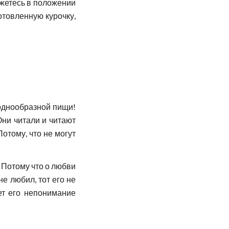
кажетесь в положении
готовленную курочку,
е однообразной пищи!
Они читали и читают
отому, что не могут
– Потому что о любви
не любил, тот его не
ет его непонимание