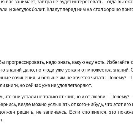
одня вас занимает, завтра не будет интересовать. Тогда вы о
ыпали, и желудок болит. Кладут перед ним на стол хорошо при
тобы прогрессировать, надо знать, какую еду есть. Избегайт
го знаний дано, но люди уже устали от множества знаний. 
ные сочинения, и больше им не хочется читать. Почему? – П
ли книги, но сейчас уже не удовлетворяют.
то они устали не только от книг, но и от любви. – Почему? 
ернись, везде можно услышать от кого-нибудь, что этот его 
должен решить, не запинаясь. Если споткнется, это покаж
т: