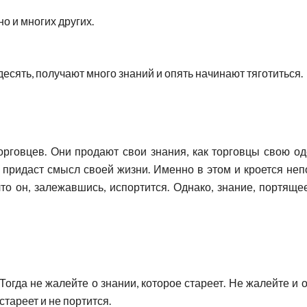
но и многих других.
 десять, получают много знаний и опять начинают тяготиться.
рговцев. Они продают свои знания, как торговцы свою оде
он придаст смысл своей жизни. Именно в этом и кроется не
то он, залежавшись, испортится. Однако, знание, портяще
Тогда не жалейте о знании, которое стареет. Не жалейте и
стареет и не портится.