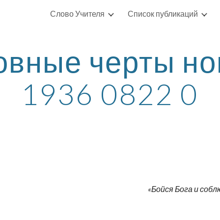
Слово Учителя
Список публикаций
ip to main content
Skip to navigat
вные черты нов
1936 0822 0
«Бойся Бога и собл