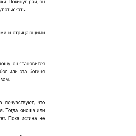
жи. Покинув рай, он
ут отыскать.
щими и отрицающими
ношу, он становится
бог или эта богиня
азом.
 почувствуют, что
ся. Тогда юноша или
ет. Пока истина не