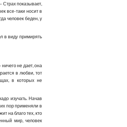
 – Страх показывает,
век все-таки носит в
гда человек беден, у
ел в виду примирять
 ничего не дает, она
рается в любви, тот
щах, в которых не
надо изучать. Начав
сих пор применяли в
ит на благо тех, кто
енный мир, человек