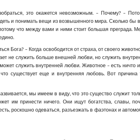
зобраться, это окажется невозможным. – Почему? – Пот
деть и понимать вещи из возвышенного мира. Сколько бы 
, потому что между вами и ними стоит большая преграда.
едино.
ться Бога? – Когда освободится от страха, от своего животн
ает не служить больше внешней любви, но служить внутренн
 может служить внутренней любви. Животное – есть ничто 
что существует еще и внутренняя любовь. Вот причина 
развивается, мы имеем в виду, что это существо служит то
ожет им принести ничего. Они ищут богатства, славы, поч
есть, роскошно одеваться, разъезжать в фаэтонах и автомо