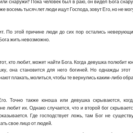
или снаружи? Пока человек был в раю, он видел Бога снару
же восемь тысяч лет люди ищут Господа, зовут Его, но не мог
чит. По этой причине люди до сих пор остались неверую
з Бога жить невозможно.
тот, кто любит, может найти Бога. Когда девушка полюбит ю
ку, она становится для него богиней. Но однажды этот 
нают плакать, молиться, чтобы те вернулись каким-либо обр
Его. Точно также юноша или девушка скрываются, когда
е любит их. Однако случается, что и второй бог скрывает
оказывается. Где господствует ложь, там Бог не существу
ать свое лицо от людей.