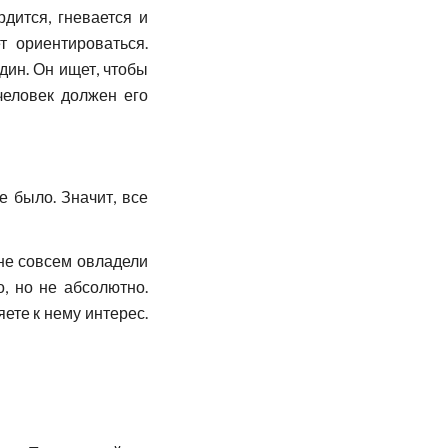
дится, гневается и
т ориентироваться.
один. Он ищет, чтобы
 человек должен его
е было. Значит, все
 не совсем овладели
о, но не абсолютно.
яете к нему интерес.