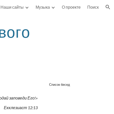
Наши сайты
Музыка
О проекте
Поиск
ion
ого 
Список бесед
юдай заповеди Его!»
Екклезиаст 12:13