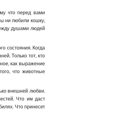
ому что перед вами
вы ни любили кошку,
 Между душами людей
ого состояния. Когда
ей. Только тот, кто
иное, как выражение
того, что животные
лько внешней любви.
естей. Что им даст
билях. Что принесет